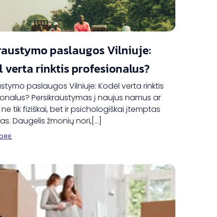
raustymo paslaugos Vilniuje:
 verta rinktis profesionalus?
stymo paslaugos Vilniuje: Kodėl verta rinktis
ionalus? Persikraustymas į naujus namus ar
 ne tik fiziškai, bet ir psichologiškai įtemptas
s. Daugelis žmonių nori,[…]
ORE