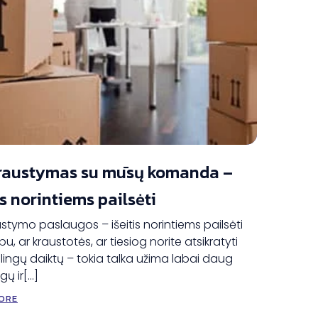
raustymas su mūsų komanda –
is norintiems pailsėti
stymo paslaugos – išeitis norintiems pailsėti
u, ar kraustotės, ar tiesiog norite atsikratyti
lingų daiktų – tokia talka užima labai daug
ėgų ir[…]
ORE