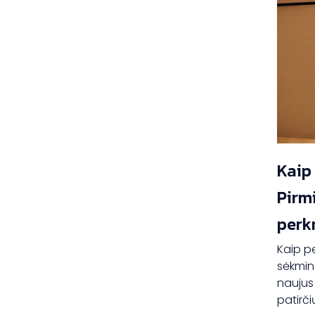
Kaip 
Pirmi
perk
Kaip per
sėkmin
naujus
patirči