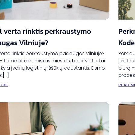
l verta rinktis perkraustymo
Perk
augas Vilniuje?
Kodėl
erta rinktis perkraustymo paslaugas Vilniuje?
Perkrau
 – tai ne tik dinamiškas miestas, bet ir vieta, kur
profes
kyla įvairių logistinių iššūkių kraustantis. Eismo
biurą –
,[…]
procesa
ORE
READ M