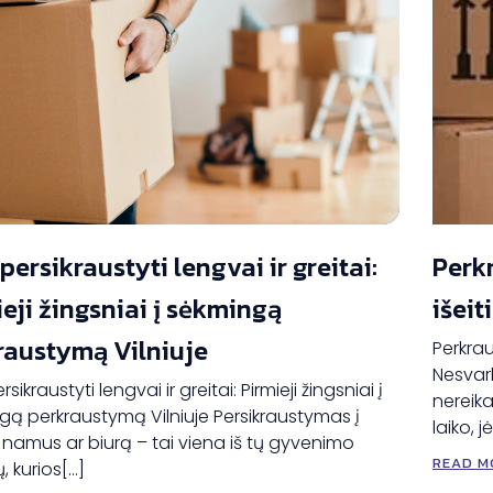
persikraustyti lengvai ir greitai:
Perk
eji žingsniai į sėkmingą
išeit
raustymą Vilniuje
Perkrau
Nesvarb
sikraustyti lengvai ir greitai: Pirmieji žingsniai į
nereika
gą perkraustymą Vilniuje Persikraustymas į
laiko, j
 namus ar biurą – tai viena iš tų gyvenimo
READ M
ų, kurios[…]