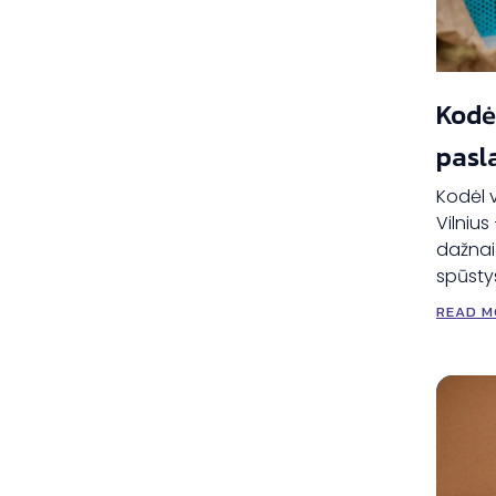
Kodė
pasl
Kodėl v
Vilnius
dažnai 
spūstys
READ M