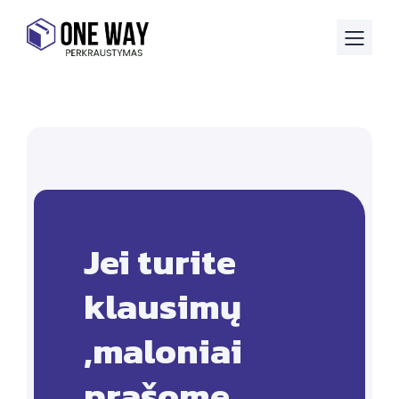
Jei turite
klausimų
,maloniai
prašome