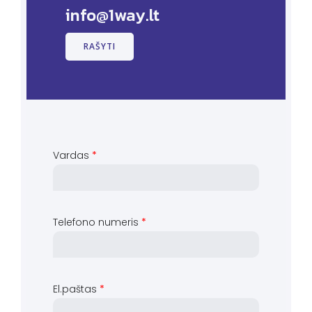
info@1way.lt
RAŠYTI
Vardas
*
Telefono numeris
*
El.paštas
*